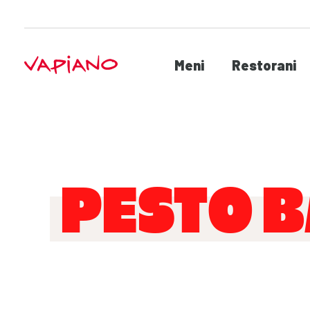
Meni
Restorani
PESTO B