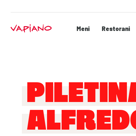
Meni
Restorani
PILETIN
ALFRED